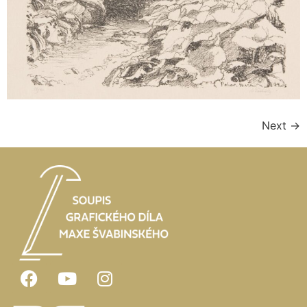
Next
→