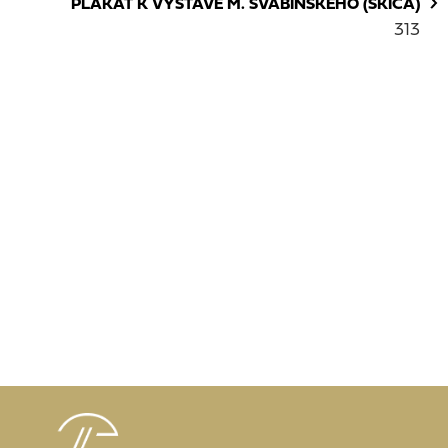
PLAKÁT K VÝSTAVĚ M. ŠVABINSKÉHO (SKICA)
313