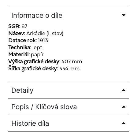
Informace o díle
SGR:
87
Název:
Arkádie (I. stav)
Datace rok:
1913
Technika:
lept
Materiál:
papír
Výška grafické desky:
407 mm
Šířka grafické desky:
334 mm
Detaily
Popis / Klíčová slova
Historie díla