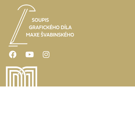
Projekt byl v letech 2024 a 2025 podpořen Pardubickým krajem.