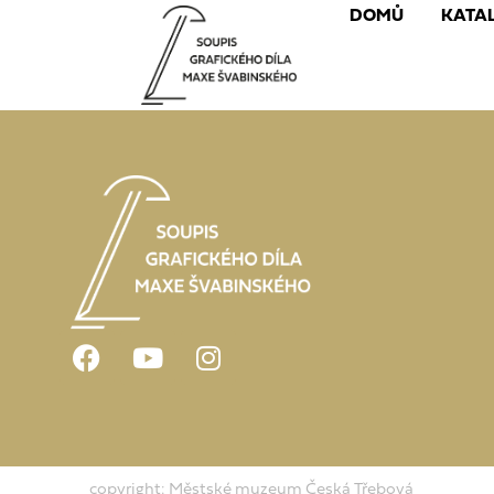
DOMŮ
KATA
copyright: Městské muzeum Česká Třebová