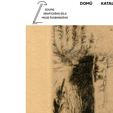
DOMŮ
KATA