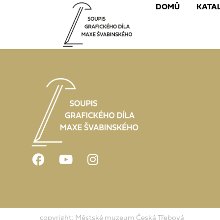
DOMŮ
KATA
copyright: Městské muzeum Česká Třebová