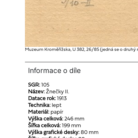
Muzeum Kroměřížska, U 382, 26/85 (jedná se o druhý n
Informace o díle
SGR:
105
Název:
Žnečky II.
Datace rok:
1913
Technika:
lept
Materiál:
papír
Výška celková:
246 mm
Šířka celková:
199 mm
Výška grafické desky:
80 mm