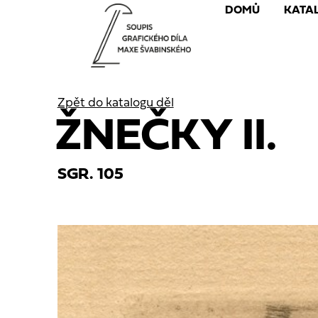
DOMŮ
KATA
Zpět do katalogu děl
ŽNEČKY II.
SGR. 105