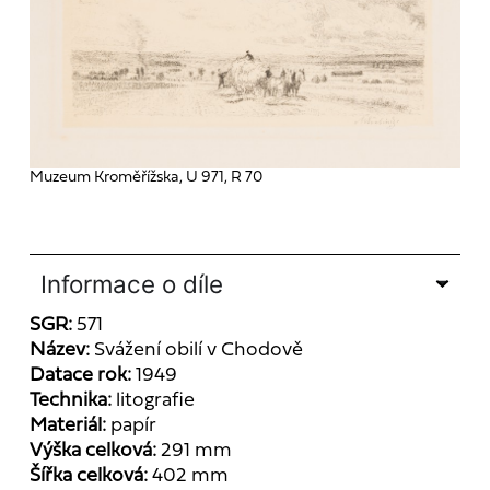
Muzeum Kroměřížska, U 971, R 70
Informace o díle
SGR:
571
Název:
Svážení obilí v Chodově
Datace rok:
1949
Technika:
litografie
Materiál:
papír
Výška celková:
291 mm
Šířka celková:
402 mm