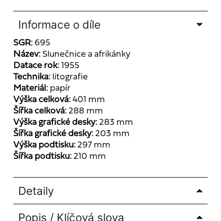
Informace o díle
SGR:
695
Název:
Slunečnice a afrikánky
Datace rok:
1955
Technika:
litografie
Materiál:
papír
Výška celková:
401 mm
Šířka celková:
288 mm
Výška grafické desky:
283 mm
Šířka grafické desky:
203 mm
Výška podtisku:
297 mm
Šířka podtisku:
210 mm
Detaily
Popis / Klíčová slova