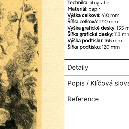
Technika:
litografie
Materiál:
papír
Výška celková:
410 mm
Šířka celková:
290 mm
Výška grafické desky:
155 
Šířka grafické desky:
113 m
Výška podtisku:
166 mm
Šířka podtisku:
120 mm
Detaily
Popis / Klíčová slov
Reference