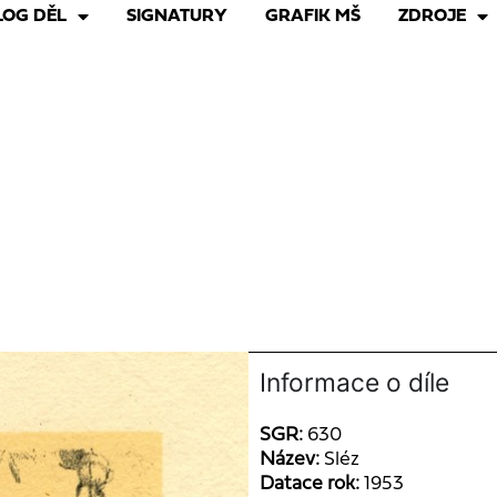
LOG DĚL
SIGNATURY
GRAFIK MŠ
ZDROJE
Informace o díle
SGR:
630
Název:
Sléz
Datace rok:
1953