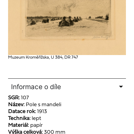
Muzeum Kroměřížska, U 384, DR 747
Informace o díle
SGR:
107
Název:
Pole s mandeli
Datace rok:
1913
Technika:
lept
Materiál:
papír
Výška celková:
300 mm