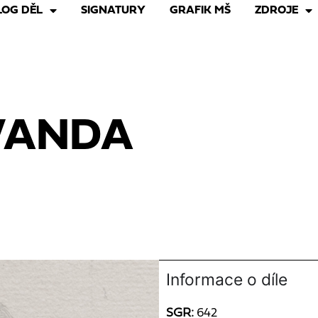
LOG DĚL
SIGNATURY
GRAFIK MŠ
ZDROJE
VANDA
Informace o díle
SGR:
642