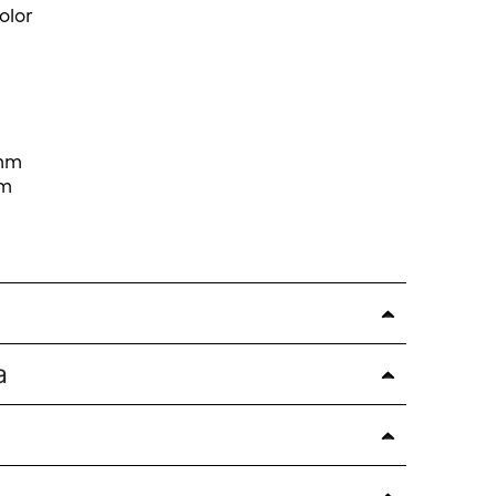
olor
mm
mm
a