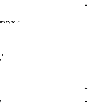
um cybelle
mm
mm
a