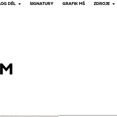
LOG DĚL
SIGNATURY
GRAFIK MŠ
ZDROJE
UM