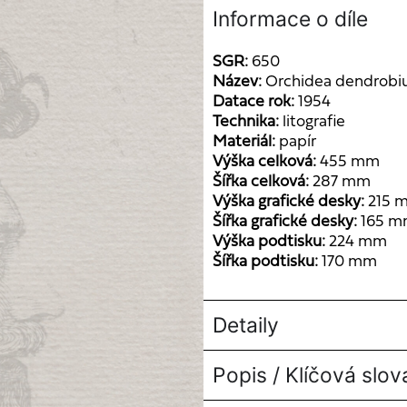
Informace o díle
SGR:
650
Název:
Orchidea dendrobi
Datace rok:
1954
Technika:
litografie
Materiál:
papír
Výška celková:
455 mm
Šířka celková:
287 mm
Výška grafické desky:
215 
Šířka grafické desky:
165 
Výška podtisku:
224 mm
Šířka podtisku:
170 mm
Detaily
Popis / Klíčová slov