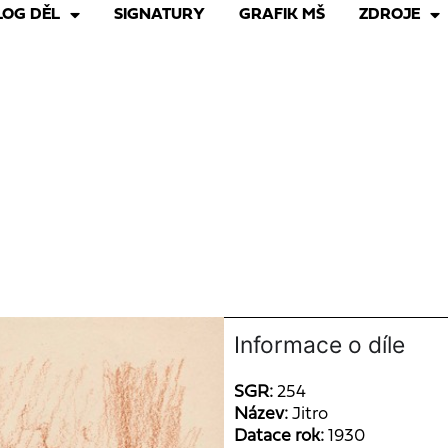
LOG DĚL
SIGNATURY
GRAFIK MŠ
ZDROJE
Informace o díle
SGR:
254
Název:
Jitro
Datace rok:
1930