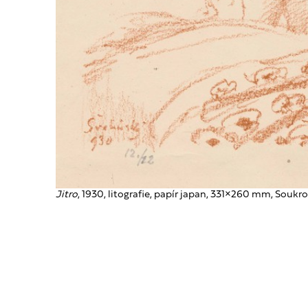
Jitro
, 1930, litografie, papír japan, 331×260 mm, Souk