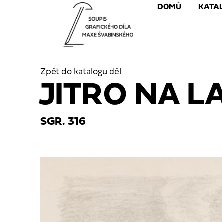
DOMŮ
KATA
Zpět do katalogu děl
JITRO NA L
SGR. 316