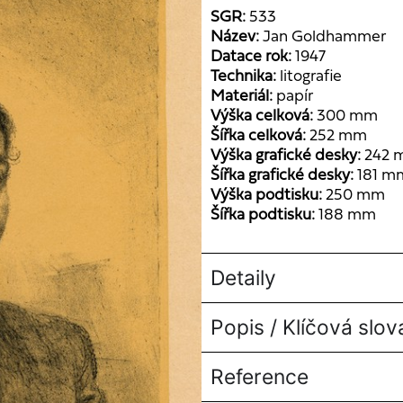
SGR:
533
Název:
Jan Goldhammer
Datace rok:
1947
Technika:
litografie
Materiál:
papír
Výška celková:
300 mm
Šířka celková:
252 mm
Výška grafické desky:
242 
Šířka grafické desky:
181 m
Výška podtisku:
250 mm
Šířka podtisku:
188 mm
Detaily
Popis / Klíčová slov
Reference