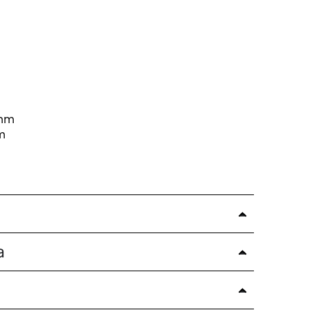
mm
m
a