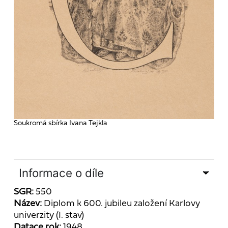
Soukromá sbírka Ivana Tejkla
Informace o díle
SGR:
550
Název:
Diplom k 600. jubileu založení Karlovy
univerzity (I. stav)
Datace rok:
1948