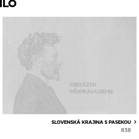
ÍLO
SLOVENSKÁ KRAJINA S PASEKOU
838