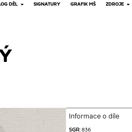
LOG DĚL
SIGNATURY
GRAFIK MŠ
ZDROJE
Ý
Informace o díle
SGR:
836