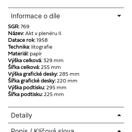
Informace o díle
SGR:
769
Název:
Akt v plenéru II.
Datace rok:
1958
Technika:
litografie
Materiál:
papír
Výška celková:
329 mm
Šířka celková:
255 mm
Výška grafické desky:
285 mm
Šířka grafické desky:
220 mm
Výška podtisku:
295 mm
Šířka podtisku:
225 mm
Detaily
Popis / Klíčová slova